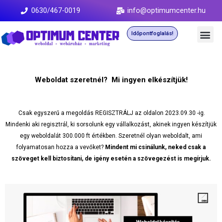
0630/467-0019
info@optimumcenter.hu
Időpontfoglalás!
Weboldat szeretnél? Mi ingyen elkészítjük!
Csak egyszerű a megoldás REGISZTRÁLJ az oldalon 2023.09.30 -ig.
Mindenki aki regisztrál, ki sorsolunk egy vállalkozást, akinek ingyen készítjük
egy weboldalát 300.000 ft értékben. Szeretnél olyan weboldalt, ami
folyamatosan hozza a vevőket?
Mindent mi csinálunk, neked csak a
szöveget kell biztosítani, de igény esetén a szövegezést is megírjuk.