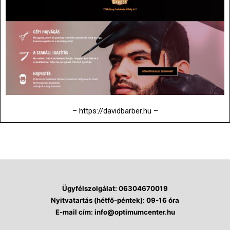
– https://davidbarber.hu –
Ügyfélszolgálat
: 06304670019
Nyitvatartás (hétfő-péntek):
09-16 óra
E-mail cím
: info@optimumcenter.hu