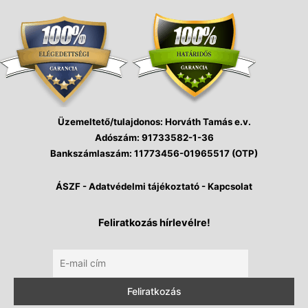
Üzemeltető/tulajdonos:
Horváth Tamás e.v.
Adószám
: 91733582-1-36
Bankszámlaszám
: 11773456-01965517 (OTP)
ÁSZF
-
Adatvédelmi tájékoztató
-
Kapcsolat
Feliratkozás hírlevélre!