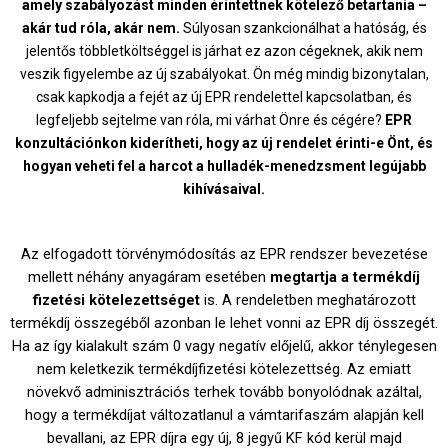
amely szabályozást minden érintettnek kötelező betartania –
akár tud róla, akár nem.
Súlyosan szankcionálhat a hatóság, és
jelentős többletköltséggel is járhat ez azon cégeknek, akik nem
veszik figyelembe az új szabályokat. Ön még mindig bizonytalan,
csak kapkodja a fejét az új EPR rendelettel kapcsolatban, és
legfeljebb sejtelme van róla, mi várhat Önre és cégére?
EPR
konzultációnkon kiderítheti, hogy az új rendelet érinti-e Önt, és
hogyan veheti fel a harcot a hulladék-menedzsment legújabb
kihívásaival.
Az elfogadott törvénymódosítás az EPR rendszer bevezetése
mellett néhány anyagáram esetében
megtartja a termékdíj
fizetési kötelezettséget
is. A rendeletben meghatározott
termékdíj összegéből azonban le lehet vonni az EPR díj összegét.
Ha az így kialakult szám 0 vagy negatív előjelű, akkor ténylegesen
nem keletkezik termékdíjfizetési kötelezettség. Az emiatt
növekvő adminisztrációs terhek tovább bonyolódnak azáltal,
hogy a termékdíjat változatlanul a vámtarifaszám alapján kell
bevallani, az EPR díjra egy új, 8 jegyű KF kód kerül majd