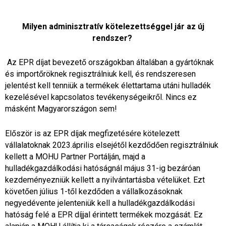
Milyen adminisztratív kötelezettséggel jár az új
rendszer?
Az EPR díjat bevezető országokban általában a gyártóknak
és importőröknek regisztrálniuk kell, és rendszeresen
jelentést kell tenniük a termékek élettartama utáni hulladék
kezelésével kapcsolatos tevékenységeikről. Nincs ez
másként Magyarországon sem!
Először is az EPR díjak megfizetésére kötelezett
vállalatoknak 2023.április elsejétől kezdődően regisztrálniuk
kellett a MOHU Partner Portálján, majd a
hulladékgazdálkodási hatóságnál május 31-ig bezáróan
kezdeményezniük kellett a nyilvántartásba vételüket. Ezt
követően július 1-től kezdőden a vállalkozásoknak
negyedévente jelenteniük kell a hulladékgazdálkodási
hatóság felé a EPR díjjal érintett termékek mozgását. Ez