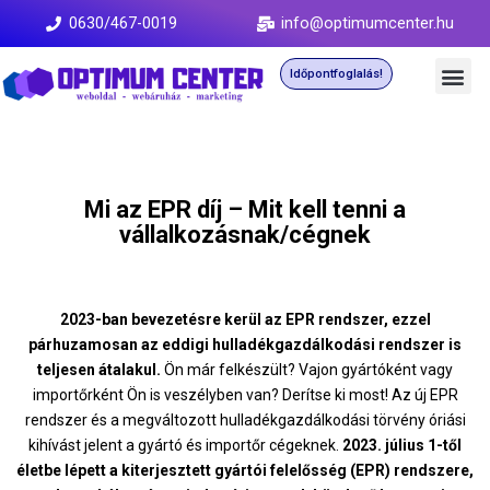
0630/467-0019
info@optimumcenter.hu
Időpontfoglalás!
Mi az EPR díj – Mit kell tenni a
vállalkozásnak/cégnek
2023-ban bevezetésre kerül az EPR rendszer, ezzel
párhuzamosan az eddigi hulladékgazdálkodási rendszer is
teljesen átalakul.
Ön már felkészült? Vajon gyártóként vagy
importőrként Ön is veszélyben van? Derítse ki most! Az új EPR
rendszer és a megváltozott hulladékgazdálkodási törvény óriási
kihívást jelent a gyártó és importőr cégeknek.
2023. július 1-től
életbe lépett a kiterjesztett gyártói felelősség (EPR) rendszere,