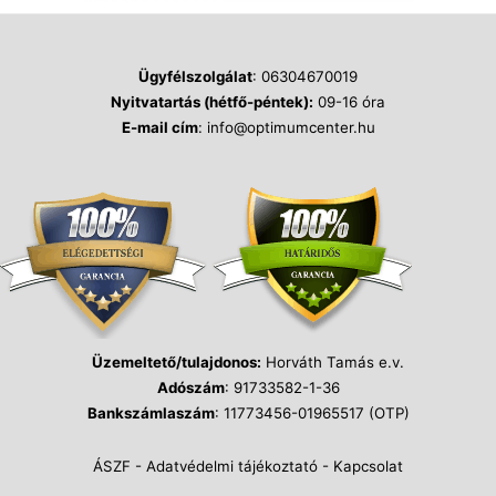
Ügyfélszolgálat
: 06304670019
Nyitvatartás (hétfő-péntek):
09-16 óra
E-mail cím
: info@optimumcenter.hu
Üzemeltető/tulajdonos:
Horváth Tamás e.v.
Adószám
: 91733582-1-36
Bankszámlaszám
: 11773456-01965517 (OTP)
ÁSZF
-
Adatvédelmi tájékoztató
-
Kapcsolat