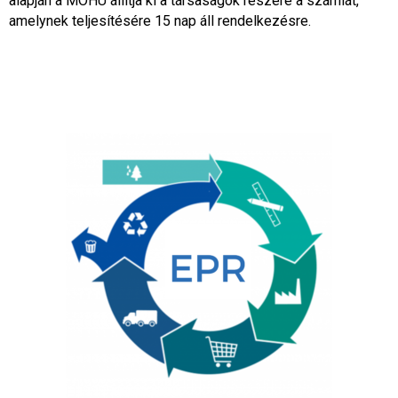
alapján a MOHU állítja ki a társaságok részére a számlát,
amelynek teljesítésére 15 nap áll rendelkezésre.