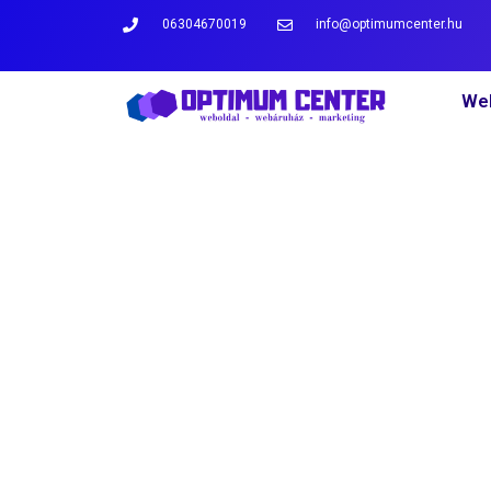
06304670019
info@optimumcenter.hu
Web