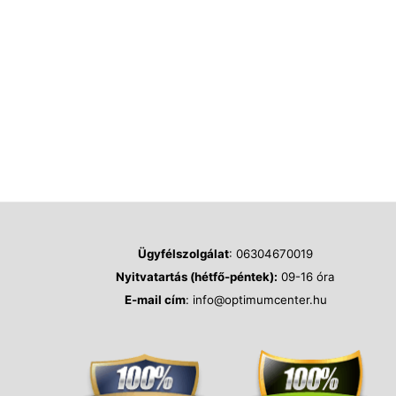
Ügyfélszolgálat
: 06304670019
Nyitvatartás (hétfő-péntek):
09-16 óra
E-mail cím
: info@optimumcenter.hu