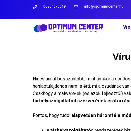
06304670019
info@optimumcenter.hu
Web
Vír
Nincs annál bosszantóbb, mint amikor a gondos
honlaptulajdonos nem is érti, mi a csudának van 
Csakhogy a malware-ek (és azok fejlesztői) való
tárhelyszolgáltatód szerverének erőforrása
Fontos, hogy tudd:
alapvetően háromféle mód
a
tárhelyszolgáltató
d rendszerének biz