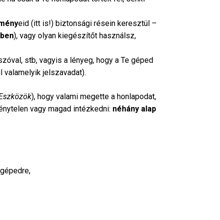
tmény
eid (itt is!) biztonsági résein keresztül –
őben
), vagy olyan kiegészítőt használsz,
szóval, stb, vagyis a lényeg, hogy a Te géped
 valamelyik jelszavadat).
Eszközök
), hogy valami megette a honlapodat,
kénytelen vagy magad intézkedni:
néhány alap
a gépedre,