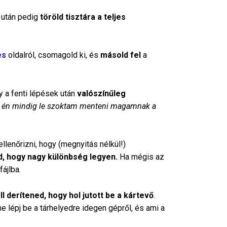
t után pedig
töröld tisztára a teljes
es
oldalról, csomagold ki, és
másold fel
a
gy a fenti lépések után
valószínűleg
et én mindig le szoktam menteni magamnak a
lenőrizni, hogy (megnyitás nélkül!)
, hogy nagy különbség legyen.
Ha mégis az
fájlba.
l derítened, hogy hol jutott be a kártevő
.
e lépj be a tárhelyedre idegen gépről, és ami a