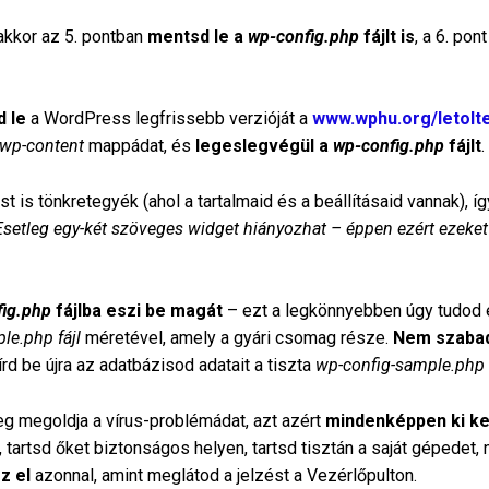
akkor az 5. pontban
mentsd le a
wp-config.php
fájlt is
, a 6. pon
d le
a WordPress legfrissebb verzióját a
www.wphu.org/letolt
wp-content
mappádat, és
legeslegvégül a
wp-config.php
fájlt
.
t is tönkretegyék (ahol a tartalmaid és a beállításaid vannak), í
Esetleg egy-két szöveges widget hiányozhat – éppen ezért ezek
ig.php
fájlba eszi be magát
– ezt a legkönnyebben úgy tudod el
le.php fájl
méretével, amely a gyári csomag része.
Nem szabad
írd be újra az adatbázisod adatait a tiszta
wp-config-sample.php
leg megoldja a vírus-problémádat, azt azért
mindenképpen ki kel
artsd őket biztonságos helyen, tartsd tisztán a saját gépedet, n
z el
azonnal, amint meglátod a jelzést a Vezérlőpulton.