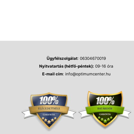
Ügyfélszolgálat
: 06304670019
Nyitvatartás (hétfő-péntek):
09-16 óra
E-mail cím
: info@optimumcenter.hu