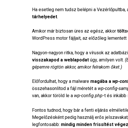
Ha esetleg nem tudsz belépni a Vezérlőpultba, 
tárhelyedet
.
Amikor már biztosan üres az egész, akkor
tölts
WordPress motor fájljait, az előzőleg lementett
Nagyon-nagyon ritka, hogy a vírusok az adatbázis
visszakapod a weblapodat
úgy, amilyen volt.
(
gépemre rögtön akkor, amikor felrakom őket.)
Előfordulhat, hogy a malware
magába a
wp-conf
összehasonlítod a fájl méretét a
wp-config-samp
van, akkor töröld le a
wp-config.php
-t és inkább 
Fontos tudnod, hogy bár a fenti eljárás elméleti
Megelőzésként pedig használj erős jelszavakat, t
legfontosabb:
mindig minden frissítést végez