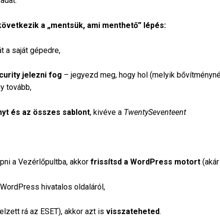
adat.
következik a „mentsük, ami menthető” lépés:
át a saját gépedre,
urity jelezni fog
– jegyezd meg, hogy hol (melyik bővítménynél v
gy tovább,
nyt és az összes sablont
, kivéve a
TwentySeventeent
pni a Vezérlőpultba, akkor
frissítsd a WordPress motort
(akár
WordPress hivatalos oldaláról,
lzett rá az ESET), akkor azt is
visszateheted
.