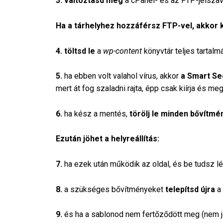
3. változtasd meg
a cPanel- és az FTP-jelszav
Ha a tárhelyhez hozzáférsz FTP-vel, akkor 
4. töltsd le
a
wp-content
könyvtár teljes tartalm
5.
ha ebben volt valahol vírus, akkor
a Smart Sec
mert át fog szaladni rajta, épp csak kiírja és me
6.
ha kész a mentés,
törölj le minden bővítmé
Ezután jöhet a helyreállítás:
7.
ha ezek után működik az oldal, és be tudsz lé
8.
a szükséges bővítményeket
telepítsd újra
a 
9.
és ha a sablonod nem fertőződött meg (nem je