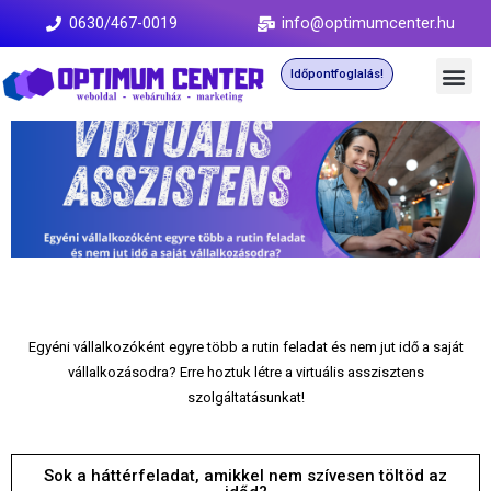
0630/467-0019
info@optimumcenter.hu
Időpontfoglalás!
Egyéni vállalkozóként egyre több a rutin feladat és nem jut idő a saját
vállalkozásodra? Erre hoztuk létre a virtuális asszisztens
szolgáltatásunkat!
Sok a háttérfeladat, amikkel nem szívesen töltöd az