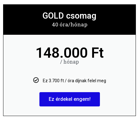
GOLD csomag
40 óra/hónap
148.000 Ft
/ hónap
Ez 3.700 ft / óra díjnak felel meg
Ez érdekel engem!