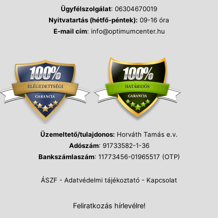
Ügyfélszolgálat
: 06304670019
Nyitvatartás (hétfő-péntek):
09-16 óra
E-mail cím
: info@optimumcenter.hu
Üzemeltető/tulajdonos:
Horváth Tamás e.v.
Adószám
: 91733582-1-36
Bankszámlaszám
: 11773456-01965517 (OTP)
ÁSZF
-
Adatvédelmi tájékoztató
-
Kapcsolat
Feliratkozás hírlevélre!