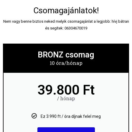
Csomagajánlatok!
Nem vagy benne biztos neked melyik csomagajánlat a legjobb: hívj bátran
és segítek: 06304670019
BRONZ csomag
10 óra/hónap
39.800 Ft
/ hónap
Ez 3.990 ft / óra díjnak felel meg