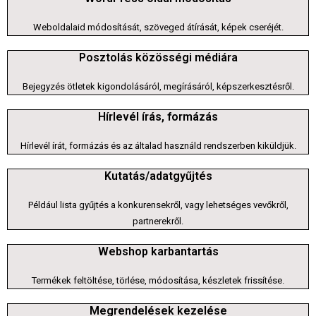
Weboldalaid módosítását, szöveged átírását, képek cseréjét.
Posztolás közösségi médiára
Bejegyzés ötletek kigondolásáról, megírásáról, képszerkesztésről.
Hírlevél írás, formázás
Hírlevél írát, formázás és az általad használd rendszerben kiküldjük.
Kutatás/adatgyűjtés
Például lista gyűjtés a konkurensekről, vagy lehetséges vevőkről,
partnerekről.
Webshop karbantartás
Termékek feltöltése, törlése, módosítása, készletek frissítése.
Megrendelések kezelése