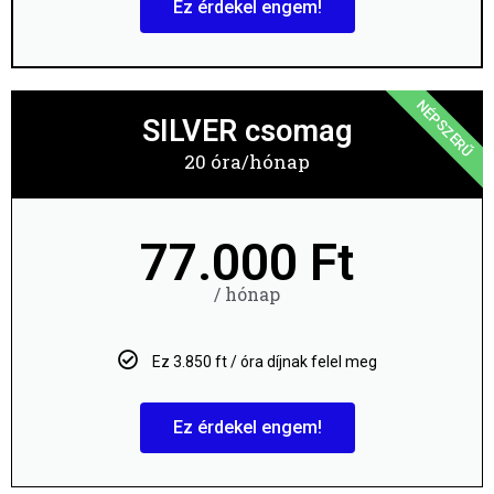
Ez érdekel engem!
NÉPSZERŰ
SILVER csomag
20 óra/hónap
77.000 Ft
/ hónap
Ez 3.850 ft / óra díjnak felel meg
Ez érdekel engem!