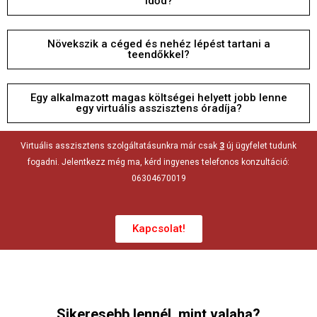
időd?
Növekszik a céged és nehéz lépést tartani a
teendőkkel?
Egy alkalmazott magas költségei helyett jobb lenne
egy virtuális asszisztens óradíja?
Virtuális asszisztens szolgáltatásunkra már csak
3
új ügyfelet tudunk
fogadni. Jelentkezz még ma, kérd ingyenes telefonos konzultáció:
06304670019
Kapcsolat!
Sikeresebb lennél, mint valaha?